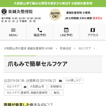
大和郡山市で痛みの原因を根本から解決する楽鍼灸整骨院
menu
phone
event_available
map
MENU
電話予約
LINE予約
アクセス
大和郡山市の整体 楽鍼灸整骨院 HOME
院長日記
セルフケア
ツボ押
chevron_right
chevron_right
chevron_right
爪もみで簡単セルフケア
2019.04.18
-
更新日:2019.06.21
ツボ押しケア
query_builder
update
folder
セルフケア
大和郡山市
刺絡療法
label
セルフケア，整骨院，楽鍼灸整骨院
鍼灸，
医師が発見した
療法なのに！？