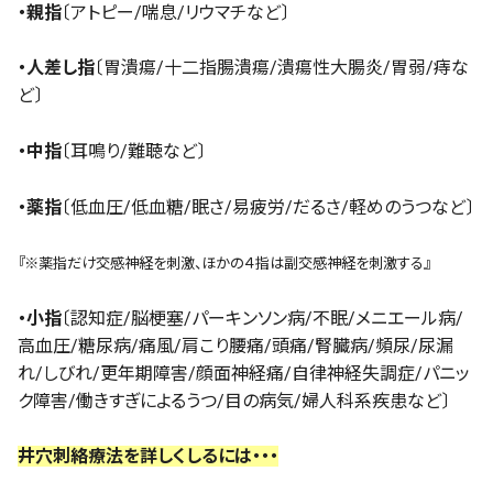
・親指
〔アトピー/喘息/リウマチなど〕
・人差し指
〔胃潰瘍/十二指腸潰瘍/潰瘍性大腸炎/胃弱/痔な
ど〕
・中指
〔耳鳴り/難聴など〕
・薬指
〔低血圧/低血糖/眠さ/易疲労/だるさ/軽めのうつなど〕
『※薬指だけ交感神経を刺激、ほかの４指は副交感神経を刺激する』
・小指
〔認知症/脳梗塞/パーキンソン病/不眠/メニエール病/
高血圧/糖尿病/痛風/肩こり腰痛/頭痛/腎臓病/頻尿/尿漏
れ/しびれ/更年期障害/顔面神経痛/自律神経失調症/パニッ
ク障害/働きすぎによるうつ/目の病気/婦人科系疾患など〕
井穴刺絡療法を詳しくしるには・・・