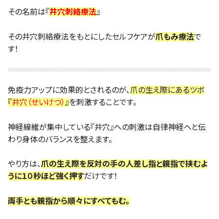
その名前は『
井穴刺絡療法
』
その井穴刺絡療法をもとにしたセルフケアが
爪もみ療法
で
す！
免疫力アップに効果的とされるのが、
爪の生え際にあるツボ
『
井穴（せいけつ）
』
を刺激することです。
神経線維が集中している『井穴』への刺激は自律神経へと伝
わり身体のバランスを整えます。
やり方は、
爪の生え際を反対の手の人差し指と親指で挟むよ
うに１０秒ほど強く押す
だけです！
両手とも親指から順々にすべてもむ。