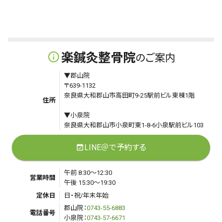
楽鍼灸整骨院
info_outline
のご案内
▼郡山院
〒639-1132
奈良県大和郡山市高田町9-25駅前ビル東棟1階
住所
▼小泉院
奈良県大和郡山市小泉町東1-8-6小泉駅前ビル103
LINE＠で予約する
event_available
午前 8:30～12:30
営業時間
午後 15:30～19:30
定休日
日・祝/年末年始
郡山院：
0743-55-6883
電話番号
小泉院：
0743-57-6671