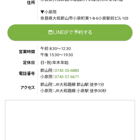
住所
▼小泉院
奈良県大和郡山市小泉町東1-8-6小泉駅前ビル103
LINE＠で予約する
event_available
午前 8:30～12:30
営業時間
午後 15:30～19:30
定休日
日・祝/年末年始
郡山院：
0743-55-6883
電話番号
小泉院：
0743-57-6671
郡山院：JR大和路線 郡山駅 徒歩1分
アクセス
小泉院：JR大和路線 小泉駅 徒歩30秒