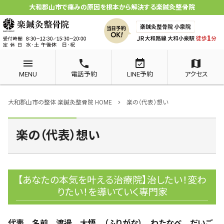
大和郡山市で痛みの原因を根本から解決する楽鍼灸整骨院
menu
phone
event_available
map
MENU
電話予約
LINE予約
アクセス
大和郡山市の整体 楽鍼灸整骨院 HOME
楽の（代表）想い
chevron_right
楽の（代表）想い
【あなたの本気を叶える治療院】治したい！変わ
りたい！を導いていく専門家
代表 名前 渡邊 大悟 （ふりがな） わたなべ だいご