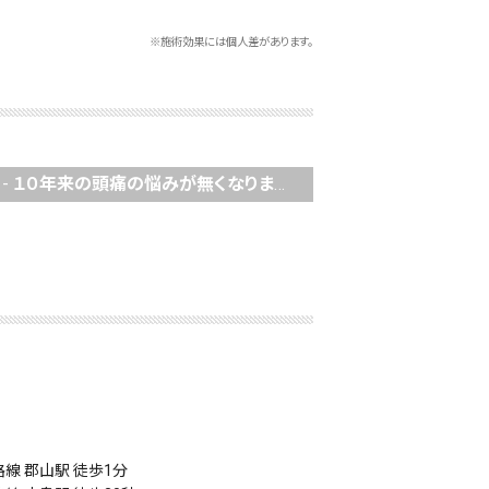
※施術効果には個人差があります。
-
１０年来の頭痛の悩みが無くなりました！
路線 郡山駅 徒歩1分