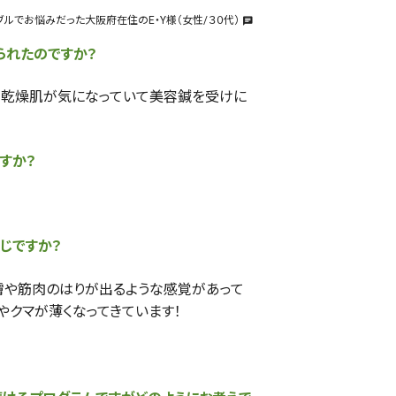
ブルでお悩みだった大阪府在住のE・Y様（女性/３０代）
chat
られたのですか？
マ、乾燥肌が気になっていて美容鍼を受けに
すか？
じですか？
膚や筋肉のはりが出るような感覚があって
やクマが薄くなってきています！