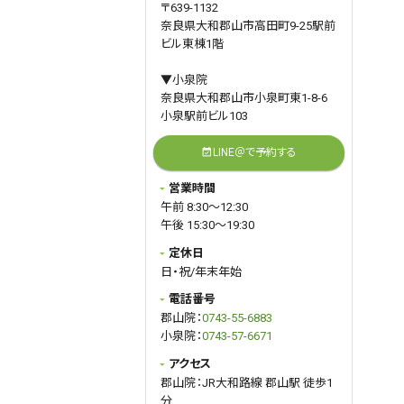
〒639-1132
奈良県大和郡山市高田町9-25駅前
ビル東棟1階
▼小泉院
奈良県大和郡山市小泉町東1-8-6
小泉駅前ビル103
LINE＠で予約する
event_available
営業時間
午前 8:30～12:30
午後 15:30～19:30
定休日
日・祝/年末年始
電話番号
郡山院：
0743-55-6883
小泉院：
0743-57-6671
アクセス
郡山院：JR大和路線 郡山駅 徒歩1
分