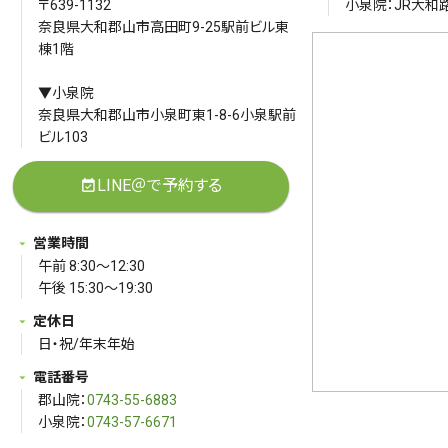
〒639-1132
小泉院：JR大和路
奈良県大和郡山市高田町9-25駅前ビル東
棟1階
▼小泉院
奈良県大和郡山市小泉町東1-8-6小泉駅前
ビル103
LINE＠で予約する
event_available
営業時間
午前 8:30～12:30
午後 15:30～19:30
定休日
日・祝/年末年始
電話番号
郡山院：
0743-55-6883
小泉院：
0743-57-6671