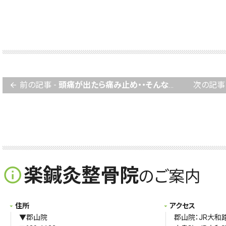
前の記事 -
頭痛が出たら痛み止め・・そんな薬づけから解放
次の記事 
arrow_back
楽鍼灸整骨院
info_outline
のご案内
住所
アクセス
▼郡山院
郡山院：JR大和